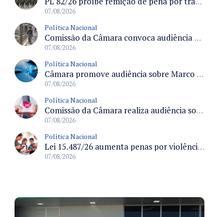
PL 82/26 proíbe remição de pena por trabalho em funções militares para condenados por crimes contra o Estado Democrático de Direito
07/08/2026
Política Nacional
Comissão da Câmara convoca audiência para discutir misoginia nas escolas e universidades após divulgação de listas misóginas
07/08/2026
Política Nacional
Câmara promove audiência sobre Marco de Fomento à Economia Digital e impactos da inteligência artificial
07/08/2026
Política Nacional
Comissão da Câmara realiza audiência sobre apostas online para medir o tamanho do mercado ilegal
07/08/2026
Política Nacional
Lei 15.487/26 aumenta penas por violência sexual digital contra crianças e adolescentes e autoriza ronda virtual para investigação
07/08/2026