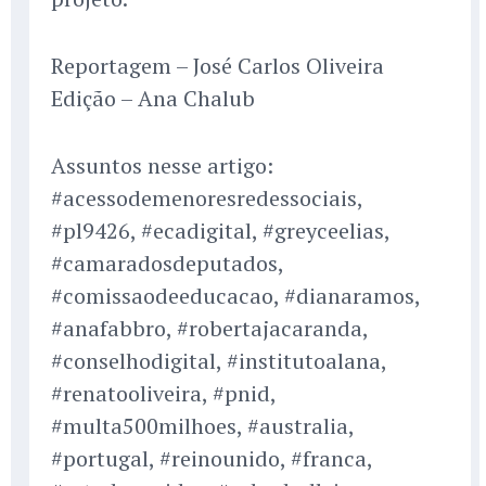
Reportagem – José Carlos Oliveira
Edição – Ana Chalub
Assuntos nesse artigo:
#acessodemenoresredessociais,
#pl9426, #ecadigital, #greyceelias,
#camaradosdeputados,
#comissaodeeducacao, #dianaramos,
#anafabbro, #robertajacaranda,
#conselhodigital, #institutoalana,
#renatooliveira, #pnid,
#multa500milhoes, #australia,
#portugal, #reinounido, #franca,