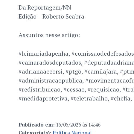
Da Reportagem/NN
Edição – Roberto Seabra
Assuntos nesse artigo:
#leimariadapenha, #comissaodedefesados
#camaradosdeputados, #deputadaadriana
#adrianaaccorsi, #ptgo, #camilajara, #ptm
#administracaopublica, #movimentacaofu
#redistribuicao, #cessao, #requisicao, #t
#medidaprotetiva, #teletrabalho, #chefia,
Publicado em:
15/05/2026 às 14:46
Categoria(s):
Política Nacional