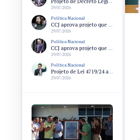
Projeto de Decreto Legislativo propõe suspender demarcações de terras indígenas em Santa Catarina e questiona conformidade legal
29/07/2026
Política Nacional
CCJ aprova projeto que formaliza o uso do termo pedofilia no Código Penal e no ECA
29/07/2026
Política Nacional
CCJ aprova projeto que endurece regras para declaração de insanidade mental de acusados em processo penal
29/07/2026
Política Nacional
Projeto de Lei 4719/24 altera Lei Geral do Turismo e modifica regras de cadastramento de meios de hospedagem
29/07/2026