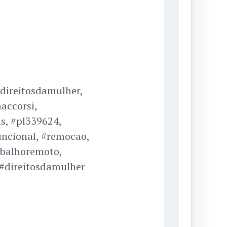
direitosdamulher,
accorsi,
s, #pl339624,
ncional, #remocao,
rabalhoremoto,
 #direitosdamulher