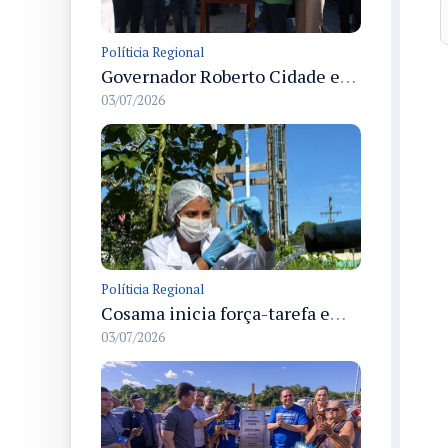
Políticia Regional
Governador Roberto Cidade entrega readequação do ambulatório da FCecon e amplia capacidade de atendimento oncológico em Manaus
03/07/2026
Políticia Regional
Cosama inicia força-tarefa em Anamã para fortalecer abastecimento de água e segurança hídrica da população
03/07/2026