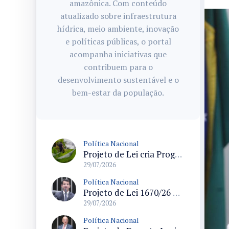
amazônica. Com conteúdo
atualizado sobre infraestrutura
hídrica, meio ambiente, inovação
e políticas públicas, o portal
acompanha iniciativas que
contribuem para o
desenvolvimento sustentável e o
bem-estar da população.
Política Nacional
Projeto de Lei cria Programa Nacional para assentamentos periurbanos e semirrurais com foco na produção familiar
29/07/2026
Política Nacional
Projeto de Lei 1670/26 propõe limite de idade dos táxis em 15 anos e prevê linhas de crédito para renovação da frota
29/07/2026
Política Nacional