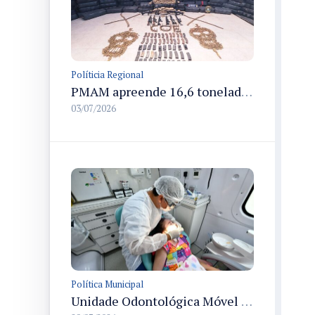
Políticia Regional
PMAM apreende 16,6 toneladas de entorpecentes e registra aumento nas prisões em flagrante e nas capturas de foragidos no primeiro semestre de 2026
03/07/2026
Política Municipal
Unidade Odontológica Móvel da Semsa inicia atendimentos a pessoas com mobilidade reduzida no Morar Melhor 13