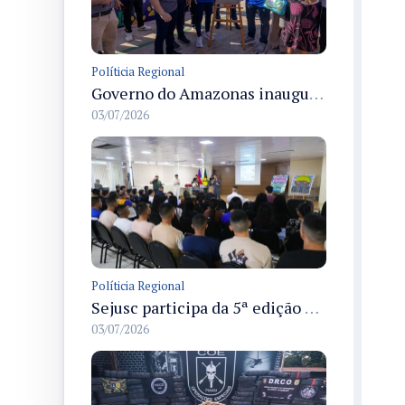
Políticia Regional
Governo do Amazonas inaugura primeiro Castramóvel Fluvial para atendimento veterinário às comunidades ribeirinhas e castração gratuita
03/07/2026
Políticia Regional
Sejusc participa da 5ª edição do Caminhos Literários com foco na cultura hip-hop nas unidades socioeducativas
03/07/2026