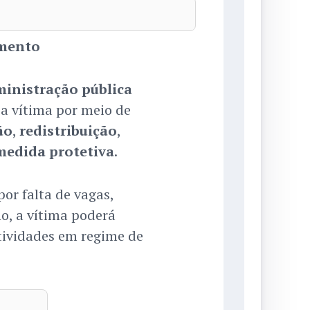
amento
inistração pública
 a vítima por meio de
ão
,
redistribuição
,
medida protetiva
.
or falta de vagas,
o, a vítima poderá
atividades em regime de