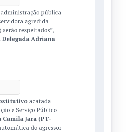
a administração pública
servidora agredida
 serão respeitados”,
 Delegada Adriana
bstitutivo
acatada
ão e Serviço Público
a
Camila Jara (PT-
 automática do agressor