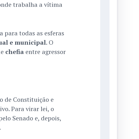
onde trabalha a vítima
 para todas as esferas
ual e municipal
. O
de
chefia
entre agressor
o de Constituição e
o. Para virar lei, o
pelo Senado e, depois,
.