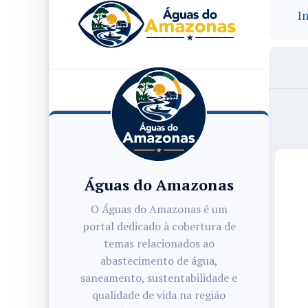
In
Águas do Amazonas
O Águas do Amazonas é um
portal dedicado à cobertura de
temas relacionados ao
abastecimento de água,
saneamento, sustentabilidade e
qualidade de vida na região