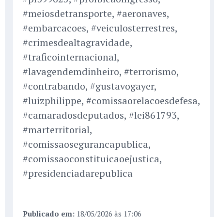
#meiosdetransporte, #aeronaves,
#embarcacoes, #veiculosterrestres,
#crimesdealtagravidade,
#traficointernacional,
#lavagendemdinheiro, #terrorismo,
#contrabando, #gustavogayer,
#luizphilippe, #comissaorelacoesdefesa,
#camaradosdeputados, #lei861793,
#marterritorial,
#comissaosegurancapublica,
#comissaoconstituicaoejustica,
#presidenciadarepublica
Publicado em:
18/05/2026 às 17:06