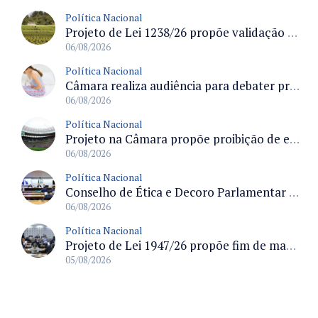
Política Nacional
Projeto de Lei 1238/26 propõe validação automática do Cadastro Ambiental Rural para imóveis de até quatro módulos fiscais
06/08/2026
Política Nacional
Câmara realiza audiência para debater prevenção, diagnóstico e tratamento da endometriose na terça-feira às 16 horas
06/08/2026
Política Nacional
Projeto na Câmara propõe proibição de entrada em estádios para condenados por violência e devedores de pensão alimentícia
06/08/2026
Política Nacional
Conselho de Ética e Decoro Parlamentar analisa representações e oitivas agendadas para terça (11)
06/08/2026
Política Nacional
Projeto de Lei 1947/26 propõe fim de margens para cartão de crédito e consignado do INSS
05/08/2026