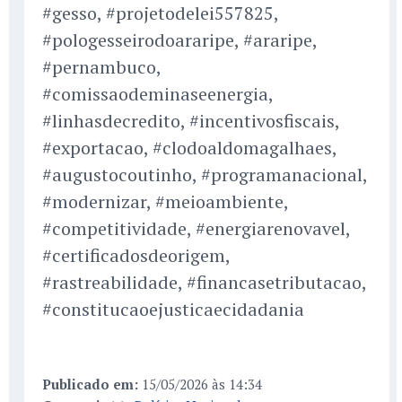
#gesso, #projetodelei557825,
#pologesseirodoararipe, #araripe,
#pernambuco,
#comissaodeminaseenergia,
#linhasdecredito, #incentivosfiscais,
#exportacao, #clodoaldomagalhaes,
#augustocoutinho, #programanacional,
#modernizar, #meioambiente,
#competitividade, #energiarenovavel,
#certificadosdeorigem,
#rastreabilidade, #financasetributacao,
#constitucaoejusticaecidadania
Publicado em:
15/05/2026 às 14:34