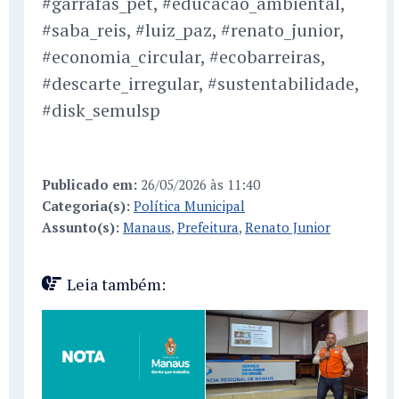
#garrafas_pet, #educacao_ambiental,
#saba_reis, #luiz_paz, #renato_junior,
#economia_circular, #ecobarreiras,
#descarte_irregular, #sustentabilidade,
#disk_semulsp
Publicado em:
26/05/2026 às 11:40
Categoria(s):
Política Municipal
Assunto(s):
Manaus
,
Prefeitura
,
Renato Junior
Leia também: