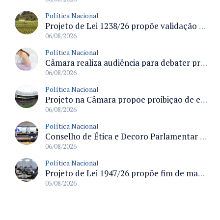
Política Nacional
Projeto de Lei 1238/26 propõe validação automática do Cadastro Ambiental Rural para imóveis de até quatro módulos fiscais
06/08/2026
Política Nacional
Câmara realiza audiência para debater prevenção, diagnóstico e tratamento da endometriose na terça-feira às 16 horas
06/08/2026
Política Nacional
Projeto na Câmara propõe proibição de entrada em estádios para condenados por violência e devedores de pensão alimentícia
06/08/2026
Política Nacional
Conselho de Ética e Decoro Parlamentar analisa representações e oitivas agendadas para terça (11)
06/08/2026
Política Nacional
Projeto de Lei 1947/26 propõe fim de margens para cartão de crédito e consignado do INSS
05/08/2026