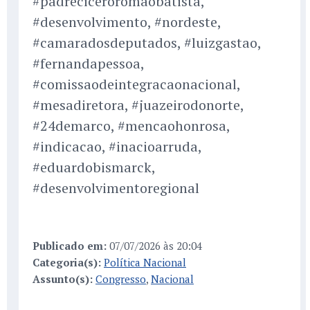
#padreciceroromaobatista,
#desenvolvimento, #nordeste,
#camaradosdeputados, #luizgastao,
#fernandapessoa,
#comissaodeintegracaonacional,
#mesadiretora, #juazeirodonorte,
#24demarco, #mencaohonrosa,
#indicacao, #inacioarruda,
#eduardobismarck,
#desenvolvimentoregional
Publicado em:
07/07/2026 às 20:04
Categoria(s):
Política Nacional
Assunto(s):
Congresso
,
Nacional