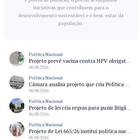
iniciativas que contribuem para o
desenvolvimento sustentável e o bem-estar da
população.
Política Nacional
Projeto prevê vacina contra HPV obrigatória e testes moleculares para rastreamento do câncer do colo do útero
06/08/2026
Política Nacional
Câmara analisa projeto que cria Política Nacional de Qualificação e Valorização da Preceptoria na Residência Médica
06/08/2026
Política Nacional
Projeto de lei cria regras para punir litigância abusiva reversa e integrar sistemas do Judiciário
06/08/2026
Política Nacional
Projeto de Lei 665/26 institui política nacional para prevenção ao transfeminicídio e prevê medidas de proteção e reparação
06/08/2026