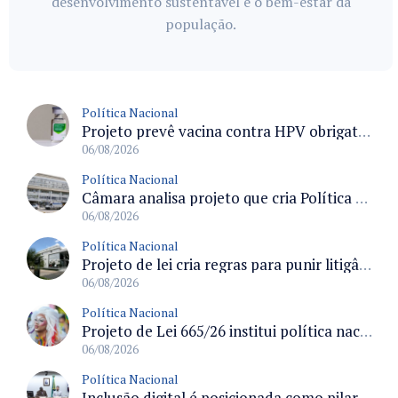
desenvolvimento sustentável e o bem-estar da
população.
Política Nacional
Projeto prevê vacina contra HPV obrigatória e testes moleculares para rastreamento do câncer do colo do útero
06/08/2026
Política Nacional
Câmara analisa projeto que cria Política Nacional de Qualificação e Valorização da Preceptoria na Residência Médica
06/08/2026
Política Nacional
Projeto de lei cria regras para punir litigância abusiva reversa e integrar sistemas do Judiciário
06/08/2026
Política Nacional
Projeto de Lei 665/26 institui política nacional para prevenção ao transfeminicídio e prevê medidas de proteção e reparação
06/08/2026
Política Nacional
Inclusão digital é posicionada como pilar essencial da reurbanização de favelas e periferias