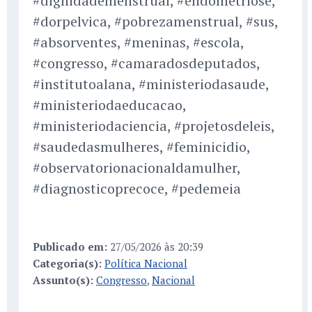
#dignidademenstrual, #endometriose,
#dorpelvica, #pobrezamenstrual, #sus,
#absorventes, #meninas, #escola,
#congresso, #camaradosdeputados,
#institutoalana, #ministeriodasaude,
#ministeriodaeducacao,
#ministeriodaciencia, #projetosdeleis,
#saudedasmulheres, #feminicidio,
#observatorionacionaldamulher,
#diagnosticoprecoce, #pe­demeia
Publicado em:
27/05/2026 às 20:39
Categoria(s):
Política Nacional
Assunto(s):
Congresso
,
Nacional