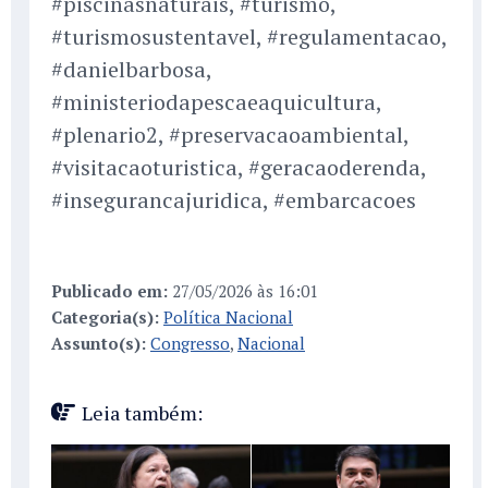
#piscinasnaturais, #turismo,
#turismosustentavel, #regulamentacao,
#danielbarbosa,
#ministeriodapescaeaquicultura,
#plenario2, #preservacaoambiental,
#visitacaoturistica, #geracaoderenda,
#insegurancajuridica, #embarcacoes
Publicado em:
27/05/2026 às 16:01
Categoria(s):
Política Nacional
Assunto(s):
Congresso
,
Nacional
Leia também: