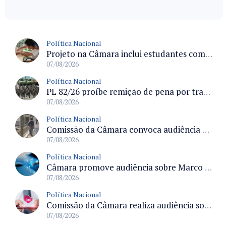
Política Nacional
Projeto na Câmara inclui estudantes com deficiência no regime escolar especial da LDB e estabelece critérios para frequência
07/08/2026
Política Nacional
PL 82/26 proíbe remição de pena por trabalho em funções militares para condenados por crimes contra o Estado Democrático de Direito
07/08/2026
Política Nacional
Comissão da Câmara convoca audiência para discutir misoginia nas escolas e universidades após divulgação de listas misóginas
07/08/2026
Política Nacional
Câmara promove audiência sobre Marco de Fomento à Economia Digital e impactos da inteligência artificial
07/08/2026
Política Nacional
Comissão da Câmara realiza audiência sobre apostas online para medir o tamanho do mercado ilegal
07/08/2026