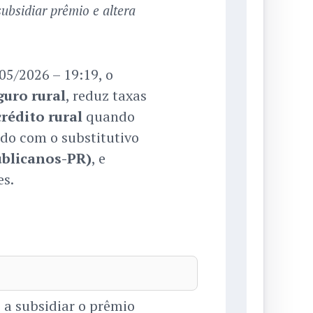
ubsidiar prêmio e altera
5/2026 – 19:19, o
guro rural
, reduz taxas
crédito rural
quando
ado com o substitutivo
ublicanos-PR)
, e
es.
 a subsidiar o prêmio