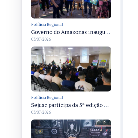
Políticia Regional
Governo do Amazonas inaugura primeiro Castramóvel Fluvial para atendimento veterinário às comunidades ribeirinhas e castração gratuita
03/07/2026
Políticia Regional
Sejusc participa da 5ª edição do Caminhos Literários com foco na cultura hip-hop nas unidades socioeducativas
03/07/2026