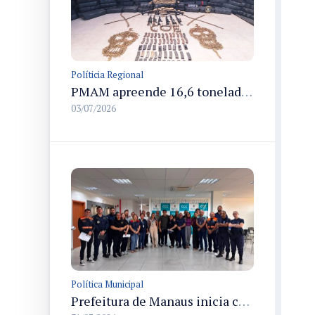
Políticia Regional
PMAM apreende 16,6 toneladas de entorpecentes e registra aumento nas prisões em flagrante e nas capturas de foragidos no primeiro semestre de 2026
03/07/2026
Política Municipal
Prefeitura de Manaus inicia calendário técnico-operacional do SouManaus Passo a Paço 2026 com foco na logística