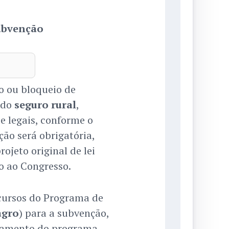
ubvenção
o ou bloqueio de
 do
seguro rural
,
e legais, conforme o
ão será obrigatória,
ojeto original de lei
o ao Congresso.
cursos do Programa de
agro
) para a subvenção,
namento do programa