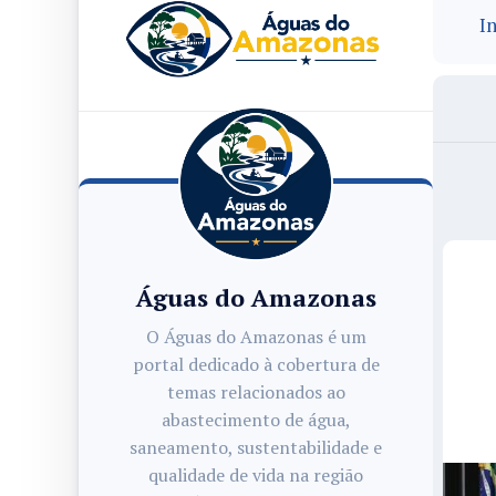
In
Águas do Amazonas
O Águas do Amazonas é um
portal dedicado à cobertura de
temas relacionados ao
abastecimento de água,
saneamento, sustentabilidade e
qualidade de vida na região