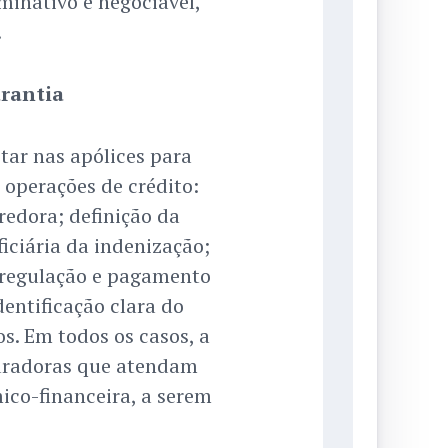
minativo e negociável,
.
rantia
tar nas apólices para
 operações de crédito:
redora; definição da
iciária da indenização;
 regulação e pagamento
dentificação clara do
os. Em todos os casos, a
guradoras que atendam
co-financeira, a serem