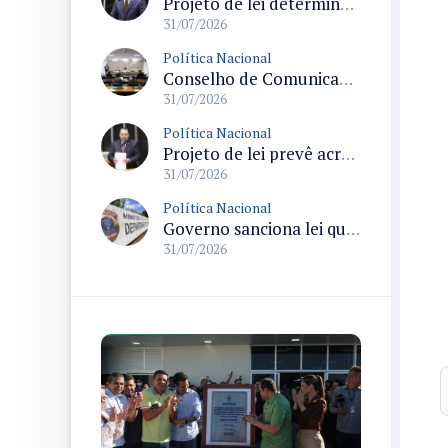
Projeto de lei determina prioridade na investigação de crimes sexuais contra crianças e adolescentes com prazos máximos
31/07/2026
Política Nacional
Conselho de Comunicação Social realiza duas reuniões no Senado sobre marco legal da inteligência artificial e regulação de plataformas digitais
31/07/2026
Política Nacional
Projeto de lei prevê acréscimo de 10% na Bolsa-Atleta para quem comprovar matrícula e frequência escolar
31/07/2026
Política Nacional
Governo sanciona lei que destina parte da arrecadação de bets ao Funapol e amplia uso para saúde na Polícia Federal
31/07/2026