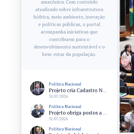
amazônica. Com conteúdo
atualizado sobre infraestrutura
hídrica, meio ambiente, inovação
e políticas públicas, o portal
acompanha iniciativas que
contribuem para o
desenvolvimento sustentável e o
bem-estar da população.
Política Nacional
Projeto cria Cadastro Nacional de Doenças Raras e regras para dispensação de medicamentos pelo SUS
31/07/2026
Política Nacional
Projeto obriga postos a detalhar a composição do preço dos combustíveis em documentos fiscais
31/07/2026
Política Nacional