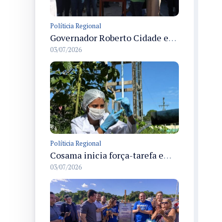
Políticia Regional
Governador Roberto Cidade entrega readequação do ambulatório da FCecon e amplia capacidade de atendimento oncológico em Manaus
03/07/2026
Políticia Regional
Cosama inicia força-tarefa em Anamã para fortalecer abastecimento de água e segurança hídrica da população
03/07/2026