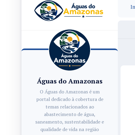
In
Águas do Amazonas
O Águas do Amazonas é um
portal dedicado à cobertura de
temas relacionados ao
abastecimento de água,
saneamento, sustentabilidade e
qualidade de vida na região