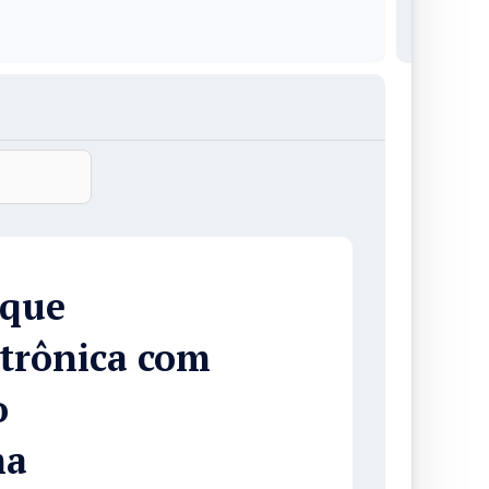
 que
etrônica com
o
ma