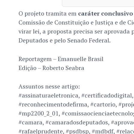
O projeto tramita em
caráter conclusivo
Comissão de Constituição e Justiça e de Ci
virar lei, a proposta precisa ser aprovada
Deputados e pelo Senado Federal.
Reportagem – Emanuelle Brasil
Edição – Roberto Seabra
Assuntos nesse artigo:
#assinaturaeletronica, #certificadodigital,
#reconhecimentodefirma, #cartorio, #proje
#mp2200_2_01, #comissaocienciaetecnolog
#camara, #camaradosdeputados, #aprovaca
#rafaelprudente, #psdbsp, #mdbdf, #relac