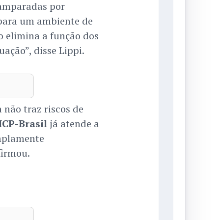
 amparadas por
i para um ambiente de
o elimina a função dos
uação”, disse Lippi.
não traz riscos de
ICP-Brasil
já atende a
amplamente
firmou.