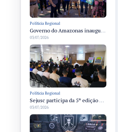
Políticia Regional
Governo do Amazonas inaugura primeiro Castramóvel Fluvial para atendimento veterinário às comunidades ribeirinhas e castração gratuita
03/07/2026
Políticia Regional
Sejusc participa da 5ª edição do Caminhos Literários com foco na cultura hip-hop nas unidades socioeducativas
03/07/2026