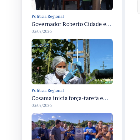
Políticia Regional
Governador Roberto Cidade entrega readequação do ambulatório da FCecon e amplia capacidade de atendimento oncológico em Manaus
03/07/2026
Políticia Regional
Cosama inicia força-tarefa em Anamã para fortalecer abastecimento de água e segurança hídrica da população
03/07/2026