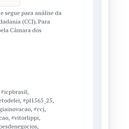
e segue para análise da
dadania (CCJ). Para
 pela Câmara dos
 #icpbrasil,
todelei, #pl1565_25,
iainovacao, #ccj,
o, #vitorlippi,
oesdenegocios,