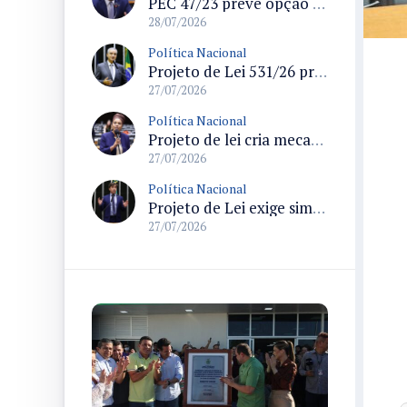
PEC 47/23 prevê opção por remuneração da União para servidores dos ex-territórios do Amapá, Rondônia e Roraima
28/07/2026
Política Nacional
Projeto de Lei 531/26 propõe política nacional para combater solidão social entre idosos
27/07/2026
Política Nacional
Projeto de lei cria mecanismos de proteção a vítimas de crimes raciais e prevê atendimento especializado
27/07/2026
Política Nacional
Projeto de Lei exige simuladores de primeiros socorros que reproduzam anatomia masculina e feminina na administração federal
27/07/2026