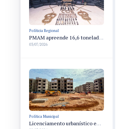
Políticia Regional
PMAM apreende 16,6 toneladas de entorpecentes e registra aumento nas prisões em flagrante e nas capturas de foragidos no primeiro semestre de 2026
03/07/2026
Política Municipal
Licenciamento urbanístico em Manaus registra alta de 73% e 726,5 mil m² no primeiro semestre de 2026