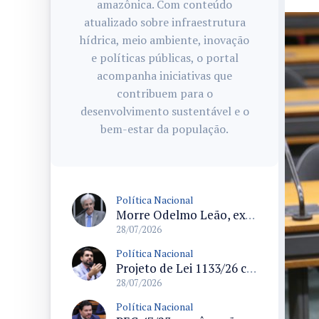
amazônica. Com conteúdo
atualizado sobre infraestrutura
hídrica, meio ambiente, inovação
e políticas públicas, o portal
acompanha iniciativas que
contribuem para o
desenvolvimento sustentável e o
bem-estar da população.
Política Nacional
Morre Odelmo Leão, ex-deputado federal e duas vezes prefeito de Uberlândia, aos 80 anos
28/07/2026
Política Nacional
Projeto de Lei 1133/26 cria política de atendimento psicológico voluntário com dedução no Imposto de Renda
28/07/2026
Política Nacional