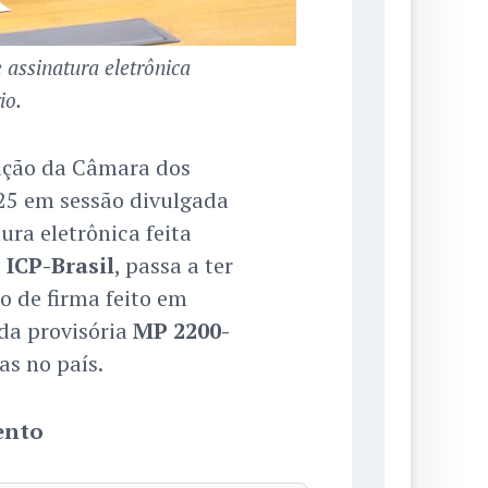
e assinatura eletrônica
io.
vação da Câmara dos
25 em sessão divulgada
ura eletrônica feita
o
ICP-Brasil
, passa a ter
 de firma feito em
ida provisória
MP 2200-
as no país.
ento