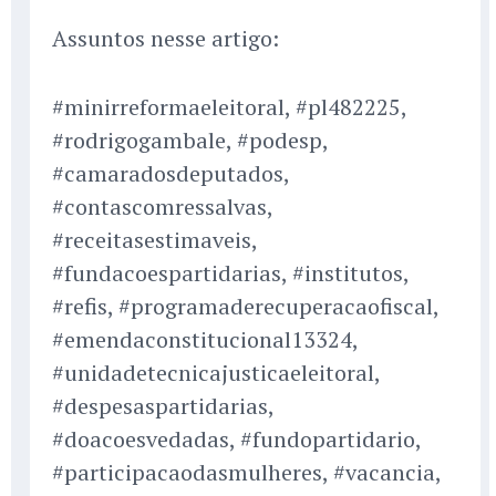
Assuntos nesse artigo:
#minirreformaeleitoral, #pl482225,
#rodrigogambale, #podesp,
#camaradosdeputados,
#contascomressalvas,
#receitasestimaveis,
#fundacoespartidarias, #institutos,
#refis, #programaderecuperacaofiscal,
#emendaconstitucional13324,
#unidadetecnicajusticaeleitoral,
#despesaspartidarias,
#doacoesvedadas, #fundopartidario,
#participacaodasmulheres, #vacancia,