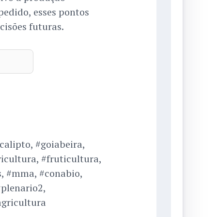
pedido, esses pontos
cisões futuras.
alipto, #goiabeira,
icultura, #fruticultura,
s, #mma, #conabio,
plenario2,
gricultura