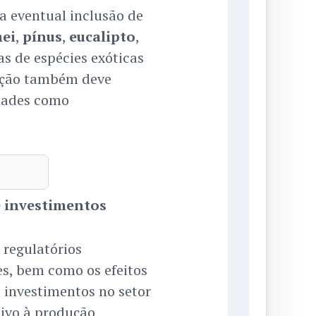
a eventual inclusão de
ei
,
pínus
,
eucalipto
,
as de espécies exóticas
ação também deve
idades como
 e investimentos
 regulatórios
es, bem como os efeitos
s investimentos no setor
tivo à produção