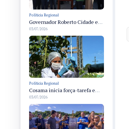
Políticia Regional
Governador Roberto Cidade entrega readequação do ambulatório da FCecon e amplia capacidade de atendimento oncológico em Manaus
03/07/2026
Políticia Regional
Cosama inicia força-tarefa em Anamã para fortalecer abastecimento de água e segurança hídrica da população
03/07/2026