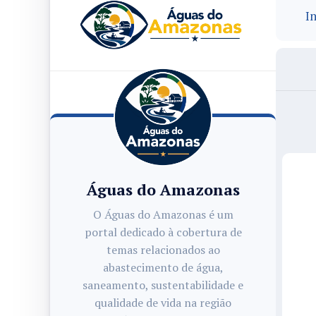
In
Águas do Amazonas
O Águas do Amazonas é um
portal dedicado à cobertura de
temas relacionados ao
abastecimento de água,
saneamento, sustentabilidade e
qualidade de vida na região