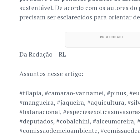
sustentável. De acordo com os autores do 
precisam ser esclarecidos para orientar de
Da Redação – RL
Assuntos nesse artigo:
#tilapia, #camarao-vannamei, #pinus, #euc
#mangueira, #jaqueira, #aquicultura, #silv
#listanacional, #especiesexoticasinvasora
#deputados, #cobalchini, #alceumoreira, #
#comissaodemeioambiente, #comissaodea