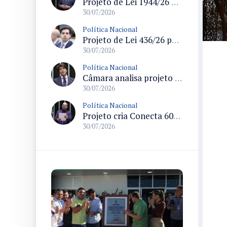
Projeto de Lei 1944/26 propõe percentuais mínimos para progressão de regime em crimes hediondos e restabelece texto da Lei Raul Jungmann
30/07/2026
Política Nacional
Projeto de Lei 436/26 permite pesca artesanal em unidades de conservação com regras de manejo e cadastro
30/07/2026
Política Nacional
Câmara analisa projeto que regula suplementos alimentares com regras para produção, rotulagem e fiscalização
30/07/2026
Política Nacional
Projeto cria Conecta 60+ para inclusão e letramento digital de idosos em todo o país
30/07/2026