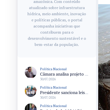
amazônica. Com conteúdo
atualizado sobre infraestrutura
hídrica, meio ambiente, inovação
e políticas públicas, o portal
acompanha iniciativas que
contribuem para o
desenvolvimento sustentável e o
bem-estar da população.
Política Nacional
Câmara analisa projeto que inclui juros e correção no valor recebido dos precatórios do Fundef e determina repasse de 60% aos professores
30/07/2026
Política Nacional
Presidente sanciona leis do Pix Pensão e de divulgação do Ligue 180 em cerimônia no Planalto
30/07/2026
Política Nacional