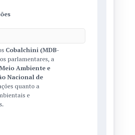
ções
os
Cobalchini (MDB-
 os parlamentares, a
 Meio Ambiente e
o Nacional de
ções quanto a
mbientais e
s.