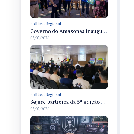
Políticia Regional
Governo do Amazonas inaugura primeiro Castramóvel Fluvial para atendimento veterinário às comunidades ribeirinhas e castração gratuita
03/07/2026
Políticia Regional
Sejusc participa da 5ª edição do Caminhos Literários com foco na cultura hip-hop nas unidades socioeducativas
03/07/2026