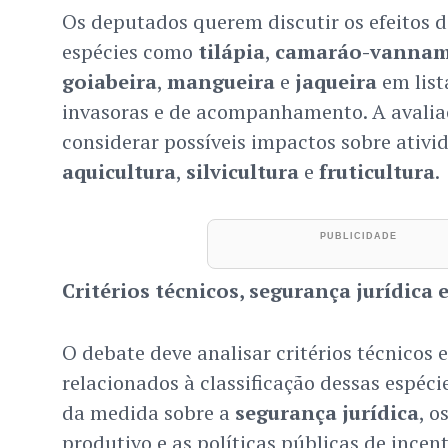
Os deputados querem discutir os efeitos d
espécies como
tilápia
,
camaráo-vannam
goiabeira
,
mangueira
e
jaqueira
em list
invasoras e de acompanhamento. A avali
considerar possíveis impactos sobre ativ
aquicultura
,
silvicultura
e
fruticultura
.
Critérios técnicos, segurança jurídica
O debate deve analisar critérios técnicos e
relacionados à classificação dessas espéci
da medida sobre a
segurança jurídica
, o
produtivo e as políticas públicas de incen