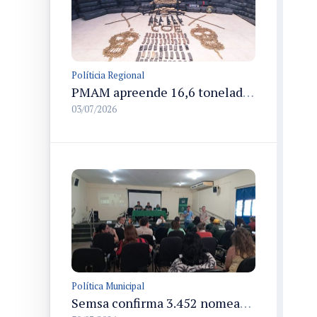
Políticia Regional
PMAM apreende 16,6 toneladas de entorpecentes e registra aumento nas prisões em flagrante e nas capturas de foragidos no primeiro semestre de 2026
03/07/2026
Política Municipal
Semsa confirma 3.452 nomeações em concurso público e revela 1.456 do cadastro de reserva em Manaus