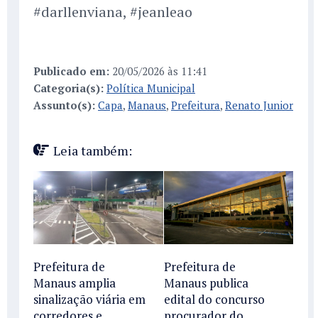
#darllenviana, #jeanleao
Publicado em:
20/05/2026 às 11:41
Categoria(s):
Política Municipal
Assunto(s):
Capa
,
Manaus
,
Prefeitura
,
Renato Junior
Leia também:
Prefeitura de
Prefeitura de
Manaus amplia
Manaus publica
sinalização viária em
edital do concurso
corredores e
procurador do