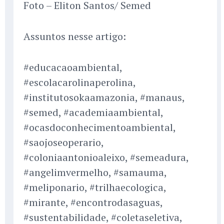
Foto – Eliton Santos/ Semed
Assuntos nesse artigo:
#educacaoambiental,
#escolacarolinaperolina,
#institutosokaamazonia, #manaus,
#semed, #academiaambiental,
#ocasdoconhecimentoambiental,
#saojoseoperario,
#coloniaantonioaleixo, #semeadura,
#angelimvermelho, #samauma,
#meliponario, #trilhaecologica,
#mirante, #encontrodasaguas,
#sustentabilidade, #coletaseletiva,